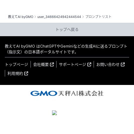
教えてAI byGMO
user_34666424942444544
プロンプトリスト
トップへ戻る
教えてAI byGMO はChatGPTやGeminiなどの生成AIに送るプロンプト
（指示文）の日本語ポータルサイトです。
トップページ
会社概要
サポートページ
お問い合わせ
利用規約