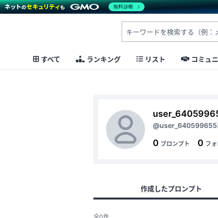
無料診断
すべて
ランキング
リスト
コミュ
user_6405996
@user_640599655
0
0
プロンプト
フォ
作成したプロンプト
全0件