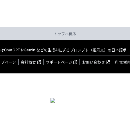
トップへ戻る
MO はChatGPTやGeminiなどの生成AIに送るプロンプト（指示文）の日本語
ップページ
会社概要
サポートページ
お問い合わせ
利用規約