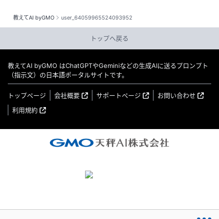
教えてAI byGMO
user_64059965524093952
トップへ戻る
教えてAI byGMO はChatGPTやGeminiなどの生成AIに送るプロンプト
（指示文）の日本語ポータルサイトです。
トップページ
会社概要
サポートページ
お問い合わせ
利用規約