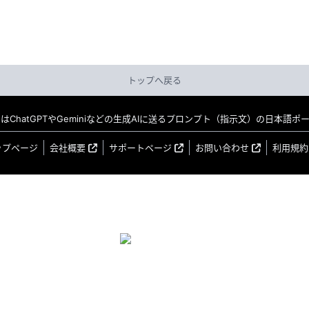
トップへ戻る
MO はChatGPTやGeminiなどの生成AIに送るプロンプト（指示文）の日本語
ップページ
会社概要
サポートページ
お問い合わせ
利用規約