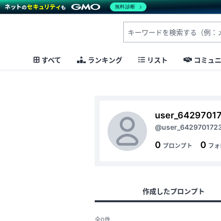
無料診断
すべて
ランキング
リスト
コミュ
user_6429701
@user_642970172
0
0
プロンプト
フォ
作成したプロンプト
全0件