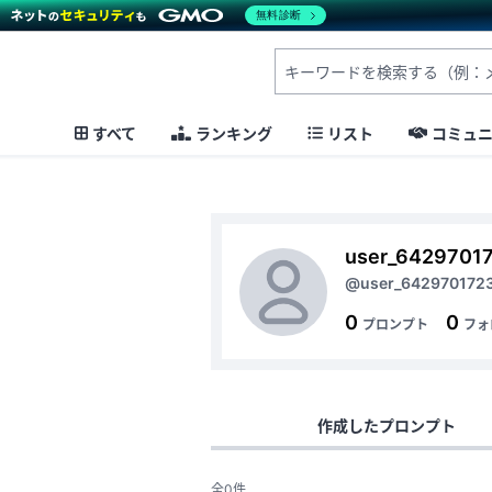
無料診断
すべて
ランキング
リスト
コミュ
user_6429701
@user_642970172
0
0
プロンプト
フォ
作成したプロンプト
全0件