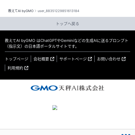
教えてAI byGMO
user_88351229851613184
トップへ戻る
教えてAI byGMO はChatGPTやGeminiなどの生成AIに送るプロンプト
（指示文）の日本語ポータルサイトです。
トップページ
会社概要
サポートページ
お問い合わせ
利用規約