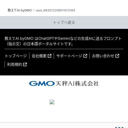
教えてAI byGMO
user_88351229851613184
トップへ戻る
教えてAI byGMO はChatGPTやGeminiなどの生成AIに送るプロンプト
（指示文）の日本語ポータルサイトです。
トップページ
会社概要
サポートページ
お問い合わせ
利用規約