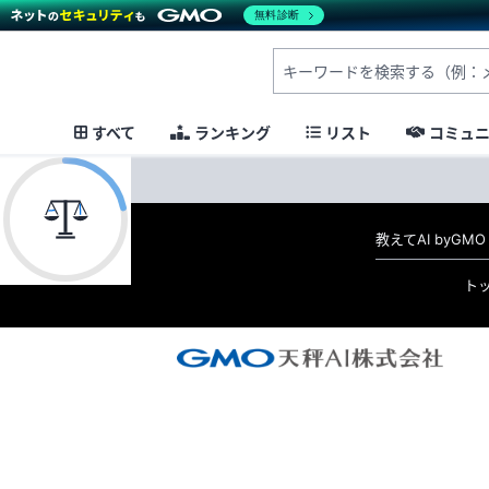
無料診断
すべて
ランキング
リスト
コミュ
教えてAI byG
ト