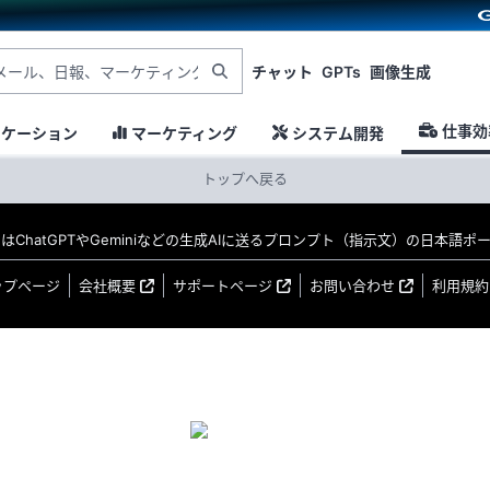
チャット
GPTs
画像生成
仕事効
ニケーション
マーケティング
システム開発
トップへ戻る
MO はChatGPTやGeminiなどの生成AIに送るプロンプト（指示文）の日本語
ップページ
会社概要
サポートページ
お問い合わせ
利用規約