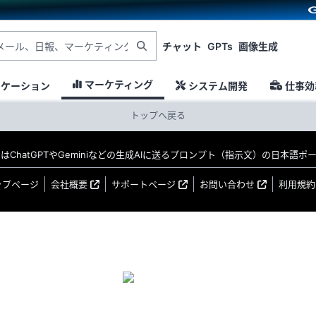
チャット
GPTs
画像生成
マーケティング
ニケーション
システム開発
仕事効
トップへ戻る
MO はChatGPTやGeminiなどの生成AIに送るプロンプト（指示文）の日本語
ップページ
会社概要
サポートページ
お問い合わせ
利用規約