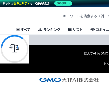
無料診断
すべて
ランキング
リスト
コミュ
教えてAI byG
ト