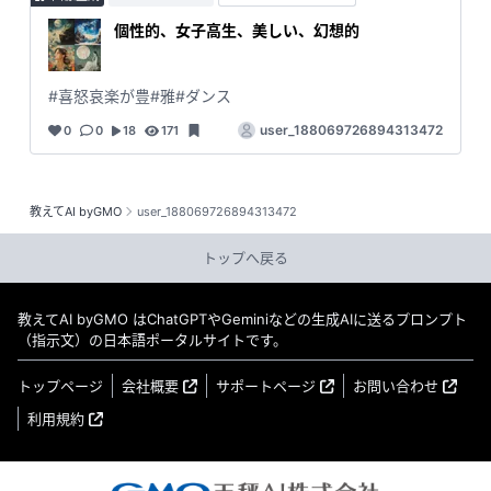
個性的、女子高生、美しい、幻想的
#喜怒哀楽が豊#雅#ダンス
user_188069726894313472
0
0
18
171
教えてAI byGMO
user_188069726894313472
トップへ戻る
教えてAI byGMO はChatGPTやGeminiなどの生成AIに送るプロンプト
（指示文）の日本語ポータルサイトです。
トップページ
会社概要
サポートページ
お問い合わせ
利用規約