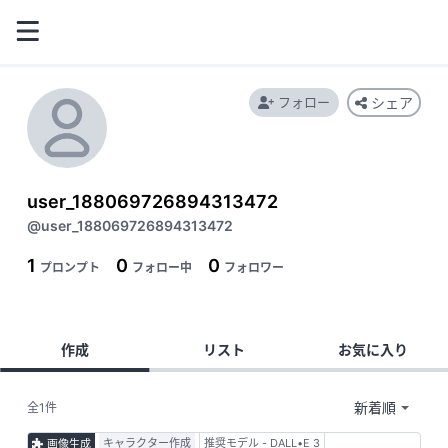
フォロー
シェア
user_188069726894313472
@user_188069726894313472
1
0
0
プロンプト
フォロー中
フォロワー
作成
リスト
お気に入り
全1件
キャラクター作成
推奨モデル - DALL•E 3
画像生成