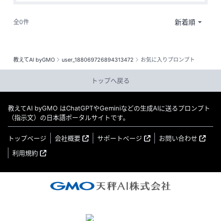
全0件
教えてAI byGMO
user_188069726894313472
お気に入りプロンプト
トップへ戻る
教えてAI byGMO はChatGPTやGeminiなどの生成AIに送るプロンプト
（指示文）の日本語ポータルサイトです。
トップページ
会社概要
サポートページ
お問い合わせ
利用規約