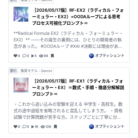
要約
推奨モデル - Gemini
に落とし込むか」という課題に向き合えずにいました。
仕様書を読んでも、文章のどこを因子と捉え、どこを水
［2026/05/17版］RF-EX2（ラディカル・フォ
準と扱うべきかが曖昧で、 手を付けられないまま残って
ーミュラー・EX2）=OODAループによる思考
いた領域でした。 しかし EX1・EX2 を作り続ける中で、
プロセス可視化プロンプト＝
文章を **分解し、構造化し、検証可能な形に変換する“型
**Radical Formula EX2（ラディカル・フォーミュラー・
（デザインパターン）”** が見えてきました。 その延長
EX2）** ――その誕生の裏側には、ひとりの開発者の執
線上で生まれたのが、この RF‑EX3 です。 RF‑EX3 は、
念があった。 #OODAループ #XAI #決断には理由がある
テスト設計のすべてを自動化するものではありません。
#教育 #リスキリング #受験生 #学習支援 #数学 #数式分
しかし、テスト項目を考えるうえで最も時間がかかる
オプティシェント
0
0
5
94
解 #作業手順分解 #必殺技プロンプト AIが途中過程を省
**「因子と水準の抽出」** を確実に、再現性をもって行
略してしまう。 じゃがいもさん、にんじんさんが忽然と
えるようにします。 自然言語を読み、 条件因子（〜の場
要約
推奨モデル - Gemini
姿を消す。 数式の途中が飛ばされ、作業手順がまとめら
合）を含む前提条件を整理し、 因子・水準の一覧を作
れてしまう。 “省力化バイアス”――それは、AI時代の新
り、 境界値や組み合わせ検討の土台を作る。 RF‑EX3
［2026/05/17版］RF-EX1（ラディカル・フォ
たな壁だった。 ある日、ひとつの仮説が生まれる。
は、テスト項目検討の“最初の一歩”を支えるための、 徹
ーミュラー・EX）＝数式・手順・徹底分解解説
**「OODAループを、Radical Formula EX に組み込めな
底形式（Radical Formula）に基づくプロンプトです。
プロンプト＝
いか」** 思考実験は、静かに始まった。 試行錯誤の末、
・これから追い込みの受験を迎える 中学生・高校生。数
決定的な発見があった。 **問題を解くという行為そのも
式の途中過程を省略されると混乱してしまう方。 ・資格
のが、OODAループで動いている。** Observe（観察）
試験で計算問題が苦手な方。ステップごとに丁寧に分解
Orient（方位づけ） Decide（決断） Act（実行） そして
して理解したい方。 ・会社の決まり（ISOなど）で複雑
その間には、AIが語らなかった“理由”が潜んでいた。
オプティシェント
0
0
16
126
な手順を守らなければならず、解説を読み解くのが一苦
**Decide-Reason――決断の根拠。** さらに、開発者は
労な方。 ・料理のレシピをかみ砕いて、工程を一つひと
自ら作ったRF-EX1(※)をプロンプト設計に適用。 AIの出