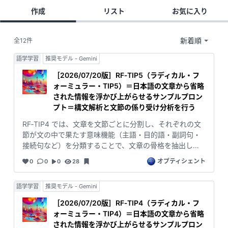
作成
リスト
お気に入り
全12件
語学学習
推奨モデル - Gemini
［2026/07/20版］RF‑TIP5（ラディカル・フ
ォーミュラー・TIP5）＝日本語の文章から省略
された情報を浮かび上がらせるサンプルプロン
プト＝構文解析と文節の係り受け分析を行う
RF‑TIP4 では、文章を文節ごとに分割し、それぞれの文
節が文の中で果たす意味機能（主語・目的語・副詞句・
接続句など）を分類することで、文章の骨格を抽出しま
した。しかし、文節を並べただけでは、文章がどのよう
オプティシェント
0
0
0
28
に意味的に結びついているかまでは分かりません。 日本
語の文章は、文節同士が「どの文節に係るか」という依
語学学習
推奨モデル - Gemini
存構造によって意味が成立しています。主語は述語に係
り、目的語は動詞に係り、連体句は名詞を修飾し、接続
［2026/07/20版］RF‑TIP4（ラディカル・フ
句は主節に条件を付与します。これらの関係が明らかに
ォーミュラー・TIP4）＝日本語の文章から省略
ならなければ、文章の意味構造を階層化することはでき
された情報を浮かび上がらせるサンプルプロン