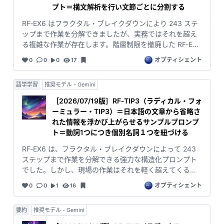
ません。 そこで TIP5 では、TIP4 で抽出した文節一覧を
プト＝構文解析を行い文節ごとに分割する
もとに、文節同士の依存関係（係り受け）を抽出し、構
RF‑EX6 はフラクタル・ブレイクダウンにより 243 ステ
造化します。係り元文節と係り先文節を隣接させて配置
ップまで作業を分解できましたが、実務ではそれを超え
し、それぞれの分類と関係種類を対照させることで、文
る複雑な作業が存在します。階層制限を撤廃した RF‑EX7
節間の意味的なつながりを直感的に理解できるようにし
を開発したものの、ステップ数による強制分解が無い
ました。 TIP5 は、EX7 の階層化モデルに渡すための
オプティシェント
0
0
0
17
分、期待したほど細かい分解にならないという課題が生
「文章の骨格データ」を生成する重要な TIP です。文節
じました。 原因を探る中で、日本語の文章には「省略さ
の並びを“意味の矢印”として可視化することで、文章に隠
語学学習
推奨モデル - Gemini
れた情報」が大量に存在するという仮説に到達しまし
れた構造をより深く捉えることができます。
た。文章に書かれていない作業は、どれだけ階層を増や
［2026/07/19版］RF‑TIP3（ラディカル・フォ
しても抽出できません。そこで、文章の外側に潜む構造
ーミュラー・TIP3）＝日本語の文章から省略さ
を明らかにするため、候補となる技術を TIP として切り
れた情報を浮かび上がらせるサンプルプロンプ
出し、個別に検証しながら組み上げる方式へと方針転換
ト＝動詞1つにつき個別名詞１つを紐づける
しました。 TIP4 はその第二弾として、文章を構成する文
RF‑EX6 は、フラクタル・ブレイクダウンによって 243
節を抽出し、文節ごとの意味機能（名詞句・動詞句・副
ステップまで作業を分解できる強力な構造化プロンプト
詞句・主語・目的語・接続句など）を分類する構文解析
でした。しかし、現場の作業はそれを軽く超えてくる。
モデルを単体化したものです。文章の骨格を明らかに
そこで階層制限を外した RF‑EX7 を作ったものの、期待
し、後続の係り受け解析や階層化モデルへ渡すための基
オプティシェント
0
0
1
16
したほど細かい分解にならない。 「なぜだろう？」と考
礎データを生成します。
え続けて辿り着いたのが、日本語の壁でした。文章に
要約
推奨モデル - Gemini
は、書かれていない作業が大量に存在する。暗黙の前
提、慣習、文脈、身体操作、材料の状態変化……。これら