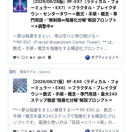
［2026/06/28版］RF-EX7（ラディカル・フォ
は文章に現れないため、どれだけ階層を増やしても抽出
ーミュラー・EX7）＝フラクタル・ブレイクダ
できない。 ならば、文章の外側にある“省略された作
ウン・センタータワー＝数式・手順・概念・専
業”を暴くための TIP を作り、部品として検証しながら組
門用語・"無制限∞階層化分解"解説プロンプト
み上げていくしかない。 TIP3 はその最初の一歩です。
＝※調整中※
RF‑EXシリーズで使ってきた「動詞1つにつき個別名詞1
～夢は稲妻をまとい、塔は空へと伸び続ける～
つを割り当てる」文章分解モデルを切り出し、単体で動
**RF‑EX7（Fractal Breakdown Center Tower）** は、
作確認できるようにしました。ここから、文章の裏側に
数式・手順・概念を階層化する構造化プロンプト
潜む構造を少しずつ掘り起こしていきます。
**RF‑EX6** の 「階層数」と「ステップ数」の制限を完
オプティシェント
0
0
0
41
全に外した **リミッター解除版** です。 EX6 が“構造化
の高層ビル”だとすれば、 EX7 は **無限階層のデータ処
要約
推奨モデル - Gemini
理センタータワー**。 どんな複雑な事象でも、動詞＋名
詞の最小単位へと分解し、 その階層を **1階 → 2階 → 3
［2026/06/21版］RF-EX6（ラディカル・フォ
階 → … → n階（無限）** と積み上げていきます。 使い
ーミュラー・EX6）＝フラクタル・ブレイクダ
方は EX6 と同じく **「音読 → ツリー → 表」** の三段
ウン＝数式・手順・概念・専門用語・最大243
階。 --- ### 🔵 **音読形式（ドリーム）** 階層を“1行の
ステップ徹底"階層化分解"解説プロンプト＝
物語”として読むことで、全体像を一瞬でつかむためのシ
**～夢は稲妻をまとい爆発する～** RF‑EX6 は、数式・
ョートカット。 抽象度の高い階層から順に読み下ろすこ
手順・概念を最大243ステップで階層化する構造化プロ
とで、巨大構造の「意味」が一気に見える。 ### ⚡ **
ンプトです。 最適な使い方は「音読→ツリー→表」の三
ツリー形式（ライトニング）** 「▶」で階層の深さを可
段階。 まず **音読形式（ドリーム）** で階層を1行で語
視化する稲妻アウトライン。 どこが親でどこが子か、ど
オプティシェント
1
0
7
398