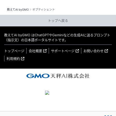
つ丁寧に追いたい方。 ### プロンプトの特徴 ・数式や
力を分解し、その分解結果をプロンプトに再投入する。
手順を、苦手な人向けに、一つひとつ省かず解説。 ・一
自己適用による改善。 省略を許さない表形式。 辞書型
教えてAI byGMO
オプティシェント
度に操作するのは、1つの動詞と1つの具体的な名詞に限
OODAループ。 対象が消えない構造。 複数ターンでも壊
定。 ※数式の徹底分解に関しては、新作のプロンプトも
れない実行環境。 静かな闘いは続いた。 Copilotと
トップへ戻る
ご活用ください。 RF-EX4（ラディカル・フォーミュラ
Geminiの間で、何度も繰り返された検証。 じゃがいもさ
ー・EX4）＝読んで理解する数学＝苦手な人も読むだけ
ん・にんじんさんは、ついに消えなくなった。 ――こう
教えてAI byGMO はChatGPTやGeminiなどの生成AIに送るプロンプト
で理解できる数式解説と教材をAIで作る方法
して、RF-EX2 は完成した。 数式分解、作業手順、受験
（指示文）の日本語ポータルサイトです。
https://oshiete.ai/items/340936884646803456 ###
勉強、リスキリング、学習支援。 あらゆる場面で途中過
ここまでの道のり 子供の頃の勉強での挫折とか後悔って
程を完全可視化する、 **AI時代の新しい“推論OS”** がこ
トップページ
会社概要
サポートページ
お問い合わせ
どれくらいの期間引きずっていますか？大人になって、
こに誕生した。 (※)前作 RF-EX1（ラディカル・フォーミ
昔の成績表の“苦手科目”をふと思い出すことってありませ
利用規約
ュラー・EX）＝数式・手順・徹底分解解説プロンプト＝
んか？「あれがもっとできていれば自分の人生少し違っ
https://oshiete.ai/items/308421131397463040
た道があったかもな」っていう、ある種の幽霊のように
胸の奥にモヤモヤ残り付きまとってくる未練。 ・高校は
進学校に進んだものの授業、特に数学に全くついていけ
ず、大きな挫折を味わう。 ・そのまま理系を断念し文系
に進み、気づけば25年。四半世紀もの間、苦手は解消さ
れることなく時間だけが経過。 ・2025年8月。生成AIに
出会う。しかし、この時点では検索の延長程度という認
識。 ・2025年9月。AIが簡単なプログラムを書けるとい
うことを知り、衝撃を受ける。 ・ここで、数学が苦手だ