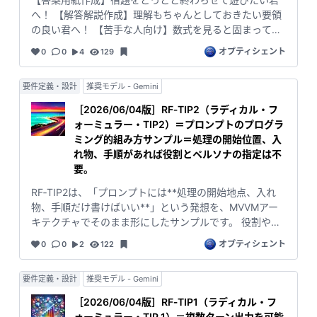
へ！ 【解答解説作成】理解もちゃんとしておきたい要領
の良い君へ！ 【苦手な人向け】数式を見ると固まってし
まう君へ！ 【教材作成概要】教材の構成を俯瞰したい先
オプティシェント
0
0
4
129
生・保護者の方へ 【教材作成情報】AIの内部処理まで確
認したい研究者・制作者の方へ * 各コマンド解説 【答案
要件定義・設計
推奨モデル - Gemini
用紙作成】 途中式だけを最短ルートでスッキリ表示。
「とりあえず答えまでの道筋だけ知りたい！」という君
［2026/06/04版］RF‑TIP2（ラディカル・フ
にぴったり。 数学が嫌いでも、AIを使う楽しさから入っ
ォーミュラー・TIP2）＝プロンプトのプログラ
てみよう。 【解答解説作成】 答案用紙の途中式に「なぜ
ミング的組み方サンプル＝処理の開始位置、入
その操作をするのか」を短く添えて出力。 参考書の“解答
れ物、手順があれば役割とペルソナの指定は不
＋ワンポイント解説”のように読めるモードです。 【苦手
要。
な人向け】 各ステップに「やること（Orient）」を見出
RF‑TIP2は、「プロンプトには**処理の開始地点、入れ
しとして表示。 “今から何をするのか”が一言で分かるか
物、手順だけ書けばいい**」という発想を、MVVMアー
ら、 解説を読む前に心の準備ができて安心して進めま
キテクチャでそのまま形にしたサンプルです。 役割やペ
す。 【教材作成概要】 Step、変換操作、変換前後、次の
ルソナを細かく指定しなくても、**前のターンを踏まえ
操作だけを抽出し、 数式変形の流れを「状態遷移表」の
オプティシェント
0
0
2
122
る／踏まえない**といった「文脈の扱い方」を、コマン
ように確認できます。 【教材作成情報】 OODA、タグ処
ドとロジックだけで切り替えられることを示していま
理、演算子選択など、 EX4 が内部で行っているすべての
要件定義・設計
推奨モデル - Gemini
す。 > 「処理の開始地点としての依頼が定義されてい
情報を完全開示します。 教材制作・研究・AI挙動分析に
て、MVVMで箱と流れが決まっていれば、人格指定はい
ご活用いただけます。 実は内部では【教材作成情報】を
［2026/06/04版］RF‑TIP1（ラディカル・フ
らない」──その仮説を検証するための、実用レベルの
実行後に他のコマンド用に変形させるという工程を踏ん
ォーミュラー・TIP 1）＝複数ターン出力を可能