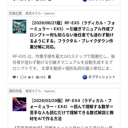
る文章を読み、全体像をざっくり把握。 次に **ツリー形
の階層がどれだけ深いかを **視覚的に理解**できる。
式（ライトニング）** で「▶」を使った稲妻のようなア
### 🧩 **表形式（バースト）** Step／階層／動詞名詞
計画立案
推奨モデル - Gemini
ウトラインを確認し、 論理構造を一気に理解。 最後に
ペアを Markdown 表で完全可視化。 実務レベルのマニ
**表形式（バースト）** で Step／親階層／動詞名詞ペ
ュアル、設計書、テスト項目、業務フロー、チェックリ
［2026/06/21版］RF-EX5（ラディカル・フォ
アを Markdown 表として完全可視化し、 実務レベルの
ストへそのまま落とし込める。 --- **Dream →
ーミュラー・EX5）＝引継ぎマニュアル作成プ
マニュアル・設計・テスト項目に落とし込む。 **Dream
Lightning → Burst** 夢は稲妻をまとい爆発し、構造は塔
ロンプト＝何も知らない後任者でも迷わず動け
→ Lightning → Burst** 夢は稲妻をまとい爆発し、構造
のように立ち上がり、あなたの理解は空へ向かって伸び
るようにする。フラクタル・ブレイクダウン作
が一瞬で見える。
続ける。
業分解に対応。
RF‑EX5 は、作業手順を最大243ステップで階層化し、後
任者が迷わず動ける引継ぎマニュアルを自動生成するプ
ロンプトです。 文章を動詞＋個別名詞の最小単位にまで
分解し、途中過程を省略しない“理解可能な構造”へ変換し
オプティシェント
1
0
3
133
ます。 出力形式は2種類。 **音読形式（ドリーム）**で
全体像をつかみ、 **表形式（バースト）**で Step／親
資料作成
推奨モデル - Gemini
階層／最下層一文に加え、 確認観点・承認観点・作業者
／確認者／承認者を含む “実務で使えるチェックリスト付
［2026/03/29版］RF-EX4（ラディカル・フ
きマニュアル”を生成。 引継ぎ・手順書・品質管理に最適
ォーミュラー・EX4）＝読んで理解する数学＝
です。
苦手な人も読むだけで理解できる数式解説と教
材をAIで作る方法
【答案用紙作成】宿題をとっとと終わらせて遊びたい君