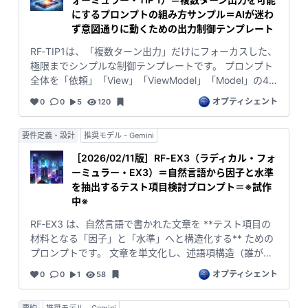
サンプルがTIP2です。 #### 章立て「依頼・View・
でおります。 * 宿題にAIを使うことに懸念している保護
にするプロンプトの組み方サンプル＝AIが迷わ
ViewModel・Model」とその役割 - **依頼
者方へ。 省略しない出力もできるプロンプトを導入し、
ず意図通りに動くための出力制御テンプレート
（Request）:** このプロンプト全体の「目的」と「入
途中過程にも目を向けさせるように仕向けてみてはいか
RF‑TIP1は、「複数ターン出力」だけにフォーカスした、
口」を定義する章。 - ここで「この章は入口です」
がでしょうか。また、このプロンプトで数式展開ができ
極限までシンプルな制御テンプレートです。 プロンプト
「Processを実行せよ」と宣言することで、 **AIに対し
るのはなぜなのか、一緒に考えてみるのも良いのではな
全体を「依頼」「View」「ViewModel」「Model」の4
て“どこから処理を始めるか”を明示**している。 -
いでしょうか。実は、このプロンプトの開発中には、書
章に分け、MVVM的な書き方で組み立てています。 >
**View:** ユーザーが実際に目にするレイヤー。 - `AIか
いたプロンプトをAIを使わず、Excelに書きながら手で回
オプティシェント
0
0
5
120
「プロンプトをMVVMで書いても動くのでは？」という
らの回答` - `次のコマンド` だけを表示することで、**内
して、本当にこのプロンプトで実現可能なのか試してい
発想から生まれた実験作──ところが実際に動かしてみ
部ロジックを一切見せずに、インターフェースだけを固
ます（いわゆる"机上デバッグ"と言われることもやりま
要件定義・設計
推奨モデル - Gemini
ると、驚くほど素直に複数ターン出力を制御できてしま
定**している。 - **ViewModel:** 入力→処理→出力の
した）。 * 本作は、数式を解説することを目指して作っ
った、その結果がこのTIP1です。 - **何ができるか:**
「流れ」を制御する頭脳。 - `Process`で - 入力文の格納
たRF-EX1を、数式解説に特化して発展させたものになり
［2026/02/11版］RF-EX3（ラディカル・フォ
**All Answer にフル出力を貯めておき、トークン数を見
- `ModelProcess`の呼び出し - 複数ターン出力（トーク
ます。 * 本作でも、リブロワークス『ふりがなプログラ
ーミュラー・EX3）＝自然言語から因子と水準
ながら1ターン分ずつ切り出す**、という「出力の分割ロ
ン管理＋【続き】コマンド） を一手に引き受ける。 - こ
ミング』シリーズの読み下し文を参考にプロンプトを書
を抽出するテスト項目検討プロンプト＝※試作
ジック」だけを、きれいに独立させています。 - **どこ
こには「**どう見せるか／いつどこまで見せるか**」の
いてみました。
中※
がポイントか:** - View：ユーザーに見せるのは「AIから
ロジックだけを書き、 **何を計算するか**はModelに任
RF‑EX3 は、自然言語で書かれた文章を **テスト項目の
の回答」と「次のコマンド」だけ - ViewModel：`【続
せている。 - **Model:** システムの「意味」と「ルー
材料となる「因子」と「水準」へと構造化する** ための
き】`コマンドとトークン管理だけを担当 - Model：今回
ル」を持つ層。 - プロンプト名・ウェルカムメッセージ -
プロンプトです。 文章を単文化し、述語項構造（誰が／
のTIP1ではほぼ「空の箱」。ロジックは最小限 - **ねら
`コマンド決定表`・`前のターンとの関係性決定表` - `通
何を／どうする）に基づいて因子を抽出し、 その水準を
い:** 「まずは複数ターン出力だけを、自分のプロンプト
常問題解法`・`特殊問題解法`・`出力形式決定` など、**
オプティシェント
0
0
1
58
整理することで、テスト項目検討の“前段階”を自動化しま
にも移植したい」という人が、そのまま骨組みとしてコ
文脈の解釈と処理方針の決定をすべてここに集約**して
す。 私自身、長い間「自然言語をどうやってテスト項目
ピペしやすい形にすること。
いる。